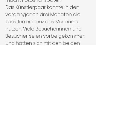
macht Fotos für später.»
Das Künstlerpaar konnte in den 
vergangenen drei Monaten die 
Künstlerresidenz des Museums 
nutzen. Viele Besucherinnen und 
Besucher seien vorbeigekommen 
und hätten sich mit den beiden 
über ihre Werke unterhalten.
«Es ist ein Gemälde»
«Jemand hat uns im Künstleratelier 
die Frage gestellt, wann wir denn 
wissen, wann die Bilder fertig sind», 
sagt Janet. Für sie sei das der Fall, 
wenn sie ihre Bilder von weitem 
betrachtet und die Landschaften 
der Realität entsprechen und, 
wenn sie näher an das Bild 
herantritt, die feinen Pinselstriche 