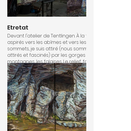
Etretat
Devant l'atelier de Tentlingen. À la fois
aspirés vers les abîmes et vers les
sommets, je suis attiré (nous sommes
attirés et fascinés) par les gorges les
montagnes, les falaises. Le relief, formé
en complexités architecturales
monumentales et majestueuses
devient la matière à peindre et se
donne comme métaphore d’une
élévation spirituelle. C’est un sentiment
comparable à celui que l’on ressent au
contact des tours, des piliers, des
pilastres, des pinacles et des dentelles
de pierre des cathédrales gothiques,
mais aussi des mégalithes et des