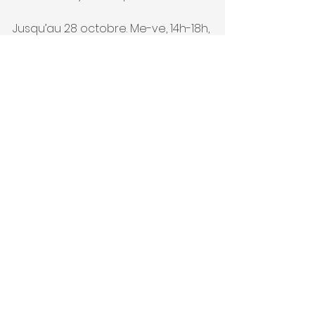
Jusqu’au 28 octobre. Me-ve, 14h-18h, 
et samedi, 14h-17h
Galerie Plexus, Route de Chésalles 
21, Marly
Les artistes seront également 
présents le dimanche 8 octobre 
de 14h à 17h
LA LIBERTE
Jeudi 5 octobre 2017
Adeline Favre
Presse, (articles et réflexions)
Voir tout
Posts récents