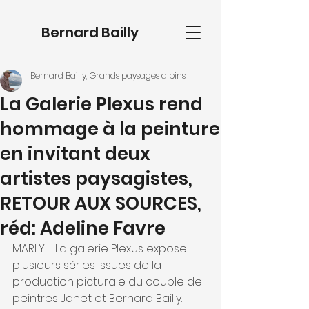
Bernard Bailly
Bernard Bailly, Grands paysages alpins
La Galerie Plexus rend
hommage à la peinture
en invitant deux
artistes paysagistes,
RETOUR AUX SOURCES,
réd: Adeline Favre
MARLY - La galerie Plexus expose 
plusieurs séries issues de la 
production picturale du couple de 
peintres Janet et Bernard Bailly. 