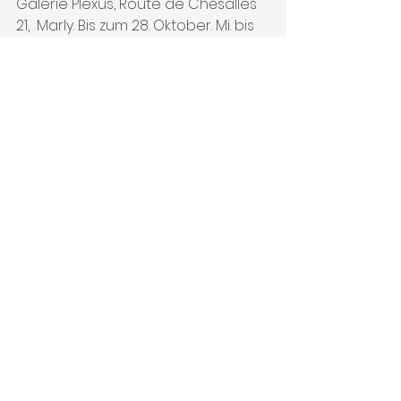
Galerie Plexus, Route de Chésalles 
21,  Marly. Bis zum 28. Oktober. Mi. bis 
Fr. 14 bis 18 Uhr, Sa. 14 bis 17 Uhr sowie 
am So., 8. Oktober, 14 bis 17 Uhr. Live-
Performance «En peinture» mit 
Janet und Bernard Bailly jeweils 
samstags sowie diesen Sonntag, 8. 
Oktober, 14 bis 17 Uhr.
FREIBURGER NACHRICHTEN
Freitag, 6. Oktober 2017
Carole Schneuwly
Presse, (articles et réflexions)
Voir tout
Posts récents